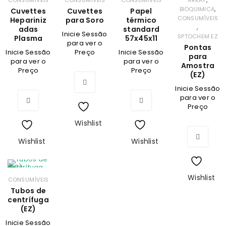
CONSUMÍVEIS
CONSUMÍVEIS
CONSUMÍVEIS
ARKAY
,
BIOQUIMICA
Cuvettes
Cuvettes
Papel
CONSUMÍVEIS
Hepariniz
para Soro
térmico
,
adas
standard
Inicie Sessão
SPTOCHEM EZ
Plasma
57x45x11
para ver o
Pontas
Inicie Sessão
Preço
Inicie Sessão
para
para ver o
para ver o
Amostra
Preço
Preço
(EZ)
Inicie Sessão
para ver o
Preço
Wishlist
Wishlist
Wishlist
Wishlist
CONSUMÍVEIS
Tubos de
centrífuga
(EZ)
Inicie Sessão