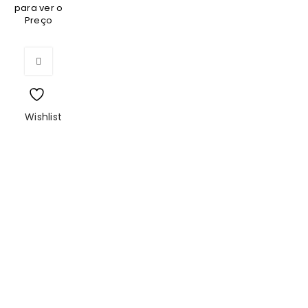
para ver o
Preço
Wishlist
Início
Sobre Nós