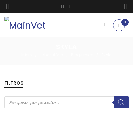
0
SKYLA
Início
Laboratório
Bioquimica
Skyla
/
/
/
FILTROS