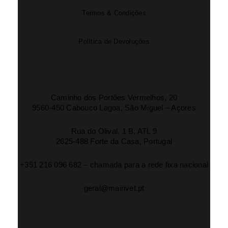
Termos & Condições
Política de Devoluções
Caminho dos Portões Vermelhos, 20
9560-450 Cabouco Lagoa, São Miguel – Açores
Rua do Olival, 1 B, ATL 9
2625-488 Forte da Casa, Portugal
+351 216 096 682 – chamada para a rede fixa nacional
geral@mainvet.pt