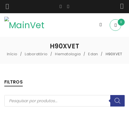
0
H90XVET
Início
Laboratório
Hematologia
Edan
H90XVET
/
/
/
/
FILTROS