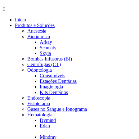
Início
Produtos e Soluções
Anestesia
Bioquimica
Arkay
Seamaty
Skyla
Bombas Infusoras (BI)
Centrífugas (CT)
Odontologia
Consumíveis
Estações Dentárias
Imagiologia
Kits Dentários
Endoscopia
Fisioterapia
Gases no Sangue e Ionograma
Hematologia
Dymind
Edan
Mindray