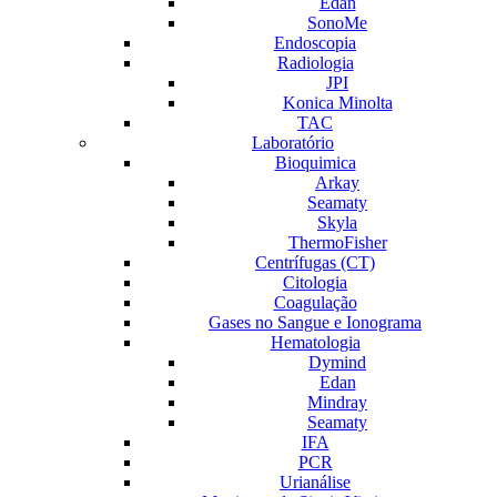
Edan
SonoMe
Endoscopia
Radiologia
JPI
Konica Minolta
TAC
Laboratório
Bioquimica
Arkay
Seamaty
Skyla
ThermoFisher
Centrífugas (CT)
Citologia
Coagulação
Gases no Sangue e Ionograma
Hematologia
Dymind
Edan
Mindray
Seamaty
IFA
PCR
Urianálise