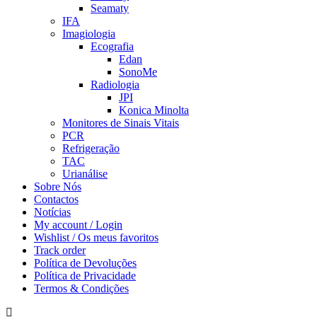
Seamaty
IFA
Imagiologia
Ecografia
Edan
SonoMe
Radiologia
JPI
Konica Minolta
Monitores de Sinais Vitais
PCR
Refrigeração
TAC
Urianálise
Sobre Nós
Contactos
Notícias
My account / Login
Wishlist / Os meus favoritos
Track order
Política de Devoluções
Política de Privacidade
Termos & Condições