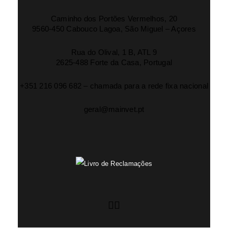
Caminho dos Portões Vermelhos, 20
9560-450 Cabouco Lagoa, São Miguel – Açores
Rua do Olival, 1 B, ATL 9
2625-488 Forte da Casa, Portugal
+351 216 096 682 – chamada para a rede fixa nacional
geral@mainvet.pt