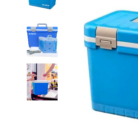
INICIAR SESSÃO
Nome de utilizador ou email
*
Senha
*