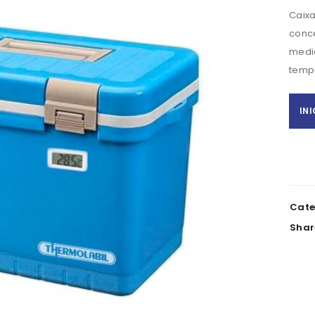
Caixa
conce
medic
temp
IN
REGISTAR NOVA CONTA
Nome
*
Cate
NIF
Shar
Telefone