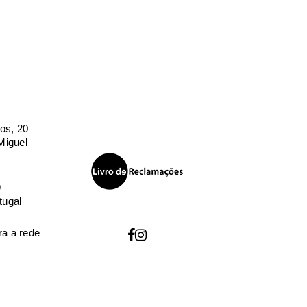
os, 20
iguel –
9
tugal
a a rede