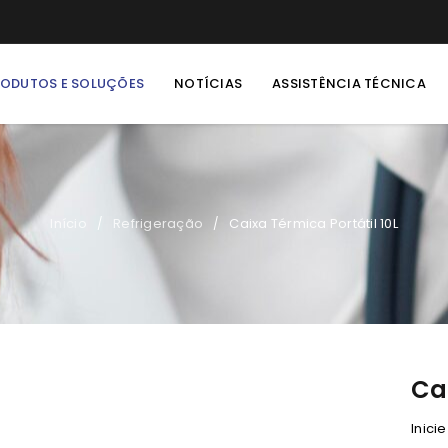
RODUTOS E SOLUÇÕES
NOTÍCIAS
ASSISTÊNCIA TÉCNICA
Início
Refrigeração
Caixa Térmica Portátil 10L
/
/
Ca
Inici