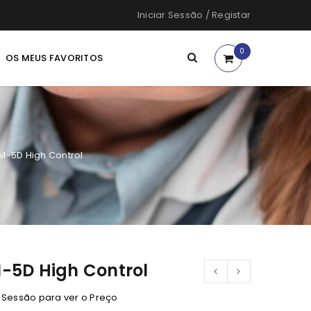
Iniciar Sessão
/
Registar
0
OS MEUS FAVORITOS
M-5D High Control
-5D High Control
e Sessão para ver o Preço