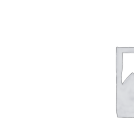
INICIAR SESSÃO
Nome de utilizador ou email
*
Senha
*