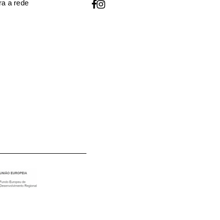
a a rede
o utilizados para melhorar a
oja, para gerir o acesso à sua
descritos na nossa
política de