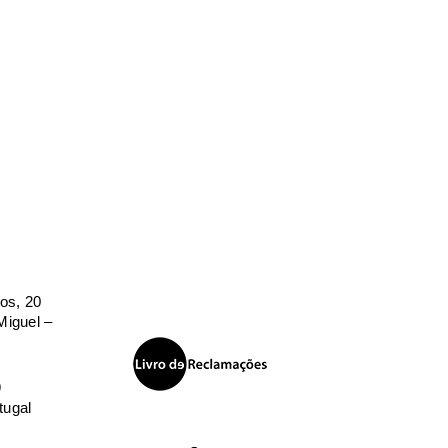
os, 20
iguel –
9
tugal