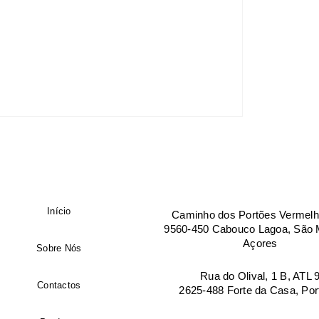
Empresa
Manter sessão
País
*
Morada de facturação
Início
Caminho dos Portões Vermelh
9560-450 Cabouco Lagoa, São M
Cidade
Açores
Sobre Nós
Rua do Olival, 1 B, ATL 
Contactos
2625-488 Forte da Casa, Por
Código postal