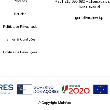
Produtos
+351 216 096 682 – chamada par
fixa nacional
Endereço de email
*
Notícias
geral@mainvet.pt
Política de Privacidade
Senha
*
Termos & Condições
Política de Devoluções
Os seus dados pessoais serã
sua experiência por toda a l
conta e para os propósitos 
privacidade
.
© Copyright MainVet.