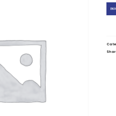
IN
Cate
Shar
REGISTAR NOVA CONTA
Nome
*
NIF
Telefone