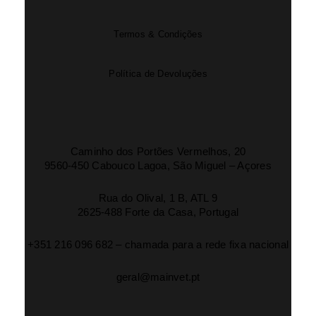
Termos & Condições
Política de Devoluções
Caminho dos Portões Vermelhos, 20
9560-450 Cabouco Lagoa, São Miguel – Açores
Rua do Olival, 1 B, ATL 9
2625-488 Forte da Casa, Portugal
+351 216 096 682 – chamada para a rede fixa nacional
geral@mainvet.pt