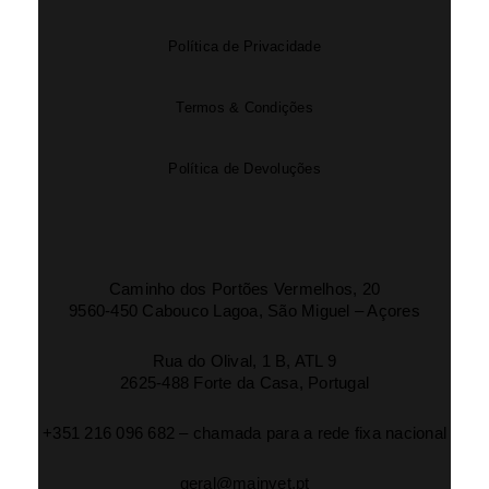
Política de Privacidade
Termos & Condições
Política de Devoluções
Caminho dos Portões Vermelhos, 20
9560-450 Cabouco Lagoa, São Miguel – Açores
Rua do Olival, 1 B, ATL 9
2625-488 Forte da Casa, Portugal
+351 216 096 682 – chamada para a rede fixa nacional
geral@mainvet.pt