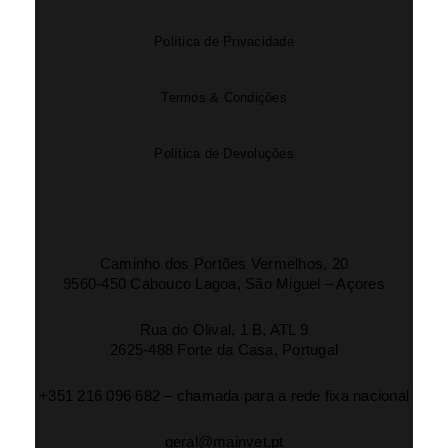
Política de Privacidade
Termos & Condições
Política de Devoluções
Caminho dos Portões Vermelhos, 20
9560-450 Cabouco Lagoa, São Miguel – Açores
Rua do Olival, 1 B, ATL 9
2625-488 Forte da Casa, Portugal
+351 216 096 682 – chamada para a rede fixa nacional
geral@mainvet.pt