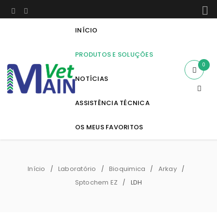
INÍCIO
PRODUTOS E SOLUÇÕES
0
NOTÍCIAS
ASSISTÊNCIA TÉCNICA
OS MEUS FAVORITOS
Início
Laboratório
Bioquimica
Arkay
/
/
/
/
Sptochem EZ
LDH
/