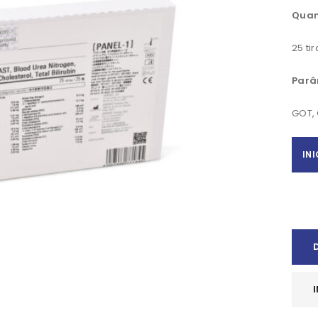
Quan
25 tir
Parâ
GOT, 
IN
REGISTAR NOVA CONTA
Nome
*
NIF