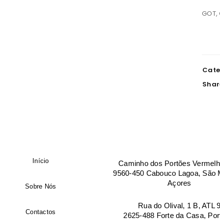
Telefone
GOT, 
Empresa
Manter sessão
Cate
Shar
País
*
Morada de facturação
Início
Caminho dos Portões Vermelh
Cidade
9560-450 Cabouco Lagoa, São M
Açores
Sobre Nós
Rua do Olival, 1 B, ATL 
Código postal
Contactos
2625-488 Forte da Casa, Por