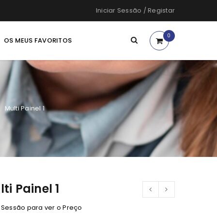
Iniciar Sessão
/
Registar
0
OS MEUS FAVORITOS
Multi Painel 1
ti Painel 1
e Sessão para ver o Preço