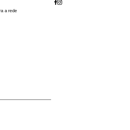
a a rede
o utilizados para melhorar a
oja, para gerir o acesso à sua
descritos na nossa
política de