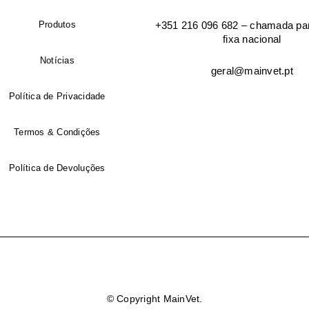
Produtos
+351 216 096 682 – chamada par
fixa nacional
Endereço de email
*
Notícias
geral@mainvet.pt
Senha
*
Política de Privacidade
Termos & Condições
Política de Devoluções
Os seus dados pessoais serã
sua experiência por toda a l
conta e para os propósitos 
privacidade
.
© Copyright MainVet.