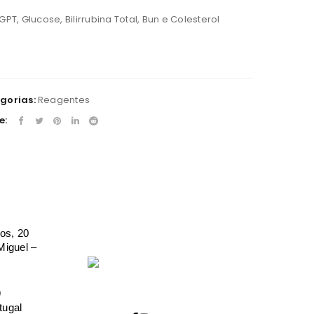
GPT, Glucose, Bilirrubina Total, Bun e Colesterol
gorias:
Reagentes
e:
os, 20
iguel –
9
tugal