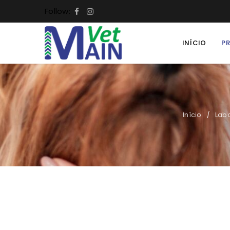
Follow:
INÍCIO
P
Início
Labo
/