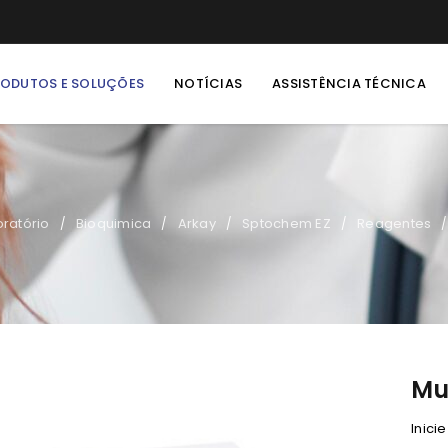
RODUTOS E SOLUÇÕES
NOTÍCIAS
ASSISTÊNCIA TÉCNICA
ratório
Bioquimica
Arkay
Sptochem EZ
Reagentes
/
/
/
/
/
Mul
Inici