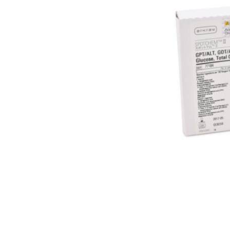
INICIAR SESSÃO
Nome de utilizador ou email
*
Senha
*