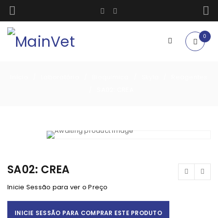
0
Início
Laboratório
Bioquimica
Skyla
Reagentes
/
/
/
/
SA02: CREA
/
SA02: CREA
Inicie Sessão para ver o Preço
INICIE SESSÃO PARA COMPRAR ESTE PRODUTO