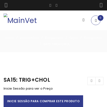
0
Início
Laboratório
Bioquimica
Skyla
Reagentes
/
/
/
/
SA15: TRIG+CHOL
/
SA15: TRIG+CHOL
Inicie Sessão para ver o Preço
INICIE SESSÃO PARA COMPRAR ESTE PRODUTO