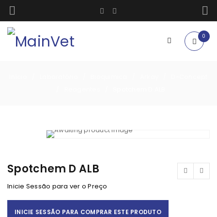
0
Início
Laboratório
Bioquimica
Arkay
D-Concept
/
/
/
/
Reagentes
Spotchem D ALB
/
/
Spotchem D ALB
Inicie Sessão para ver o Preço
INICIE SESSÃO PARA COMPRAR ESTE PRODUTO