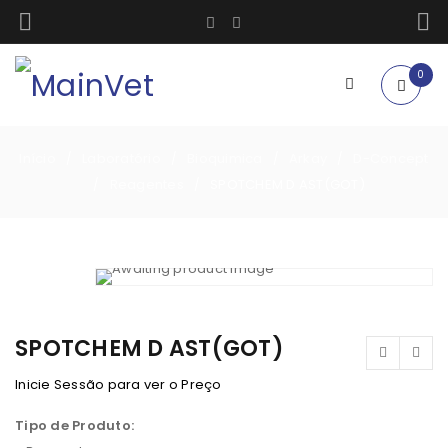
0
Início
Laboratório
Bioquimica
Arkay
D-Concept
/
/
/
/
Reagentes
SPOTCHEM D AST(GOT)
/
/
SPOTCHEM D AST(GOT)
Inicie Sessão para ver o Preço
Tipo de Produto: