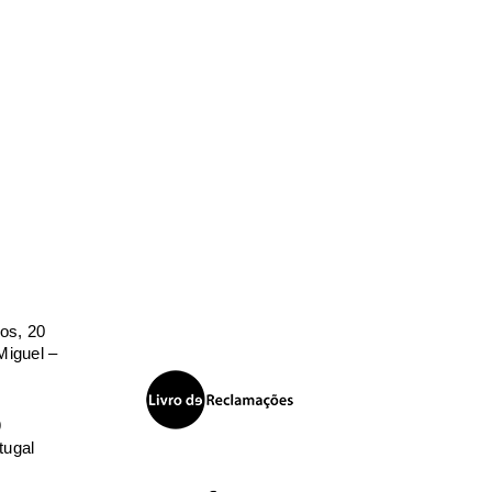
os, 20
iguel –
9
tugal