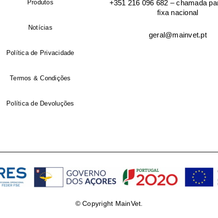
Produtos
+351 216 096 682 – chamada par
fixa nacional
Endereço de email
*
Notícias
geral@mainvet.pt
Política de Privacidade
Senha
*
Termos & Condições
Política de Devoluções
Os seus dados pessoais serã
sua experiência por toda a l
conta e para os propósitos 
privacidade
.
© Copyright MainVet.