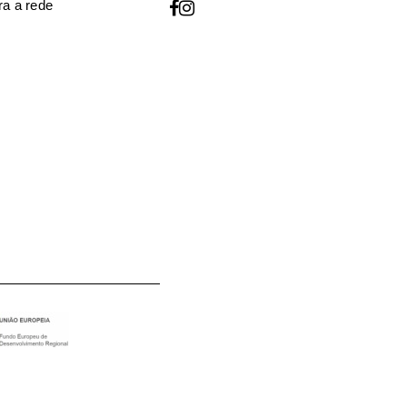
a a rede
o utilizados para melhorar a
oja, para gerir o acesso à sua
descritos na nossa
política de