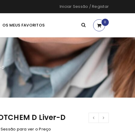
Iniciar Sessão
/
Registar
0
OS MEUS FAVORITOS
r-D
OTCHEM D Liver-D
e Sessão para ver o Preço