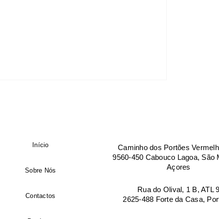
Empresa
Manter sessão
País
*
Morada de facturação
Início
Caminho dos Portões Vermelh
9560-450 Cabouco Lagoa, São M
Cidade
Açores
Sobre Nós
Rua do Olival, 1 B, ATL 
Contactos
2625-488 Forte da Casa, Por
Código postal