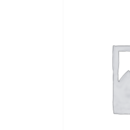
INICIAR SESSÃO
Nome de utilizador ou email
*
Senha
*