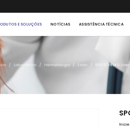
RODUTOS E SOLUÇÕES
NOTÍCIAS
ASSISTÊNCIA TÉCNICA
ício
Laboratório
Hematologia
Edan
SPOTCHEM D Live
/
/
/
/
SP
Inici