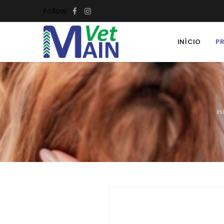
Follow:
INÍCIO
P
In