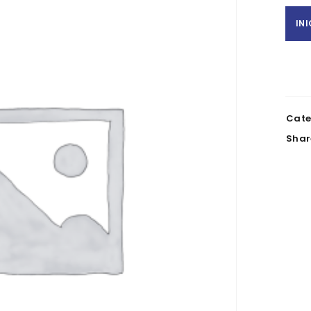
IN
Cate
Shar
REGISTAR NOVA CONTA
Nome
*
NIF
Telefone