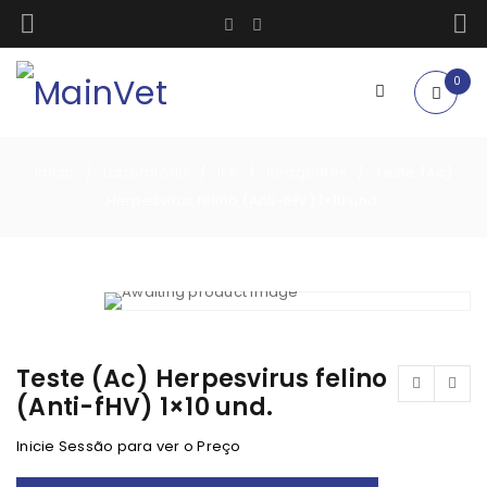
0
Início
Laboratório
IFA
Reagentes
Teste (Ac)
/
/
/
/
Herpesvirus felino (Anti-fHV) 1×10 und.
Teste (Ac) Herpesvirus felino
(Anti-fHV) 1×10 und.
Inicie Sessão para ver o Preço