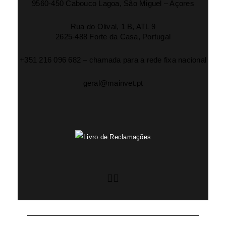
9560-450 Cabouco Lagoa, São Miguel – Açores
Rua do Olival, 1 B, ATL 9
2625-488 Forte da Casa, Portugal
+351 216 096 682 – chamada para a rede fixa nacional
geral@mainvet.pt