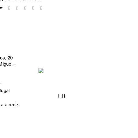
e:
os, 20
iguel –
9
tugal
a a rede