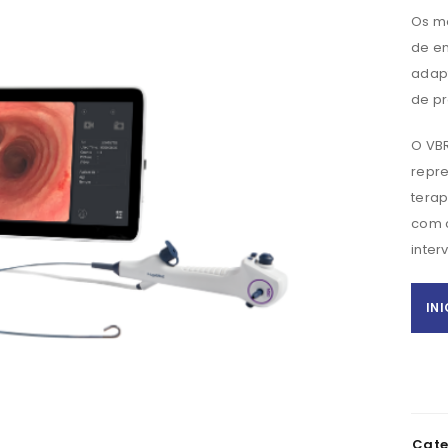
Os m
de en
adapt
de pr
O VB
REGISTAR NOVA CONTA
repre
tera
Nome
*
com 
inter
NIF
IN
Telefone
Cate