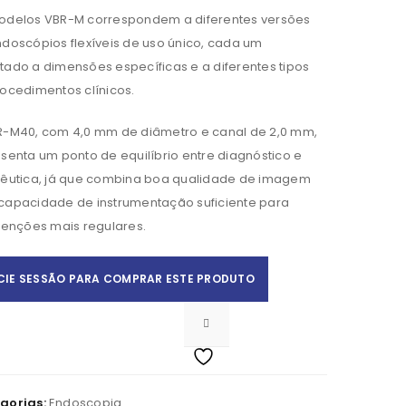
odelos VBR-M correspondem a diferentes versões
doscópios flexíveis de uso único, cada um
ado a dimensões específicas e a diferentes tipos
ocedimentos clínicos.
R-M40, com 4,0 mm de diâmetro e canal de 2,0 mm,
senta um ponto de equilíbrio entre diagnóstico e
pêutica, já que combina boa qualidade de imagem
Apelido
*
capacidade de instrumentação suficiente para
venções mais regulares.
ICIE SESSÃO PARA COMPRAR ESTE PRODUTO
gorias:
Endoscopia