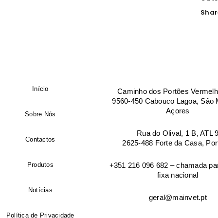
Empresa
Shar
Manter sessão
País
*
Início
Caminho dos Portões Vermelh
Morada de facturação
9560-450 Cabouco Lagoa, São M
Açores
Sobre Nós
Cidade
Rua do Olival, 1 B, ATL 
Contactos
2625-488 Forte da Casa, Por
Produtos
+351 216 096 682 – chamada par
Código postal
fixa nacional
Notícias
geral@mainvet.pt
Endereço de email
*
Política de Privacidade