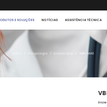
RODUTOS E SOLUÇÕES
NOTÍCIAS
ASSISTÊNCIA TÉCNICA
Início
Imagiologia
Endoscopia
VBR-M40
/
/
/
VB
Inici