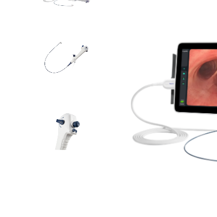
INICIAR SESSÃO
Nome de utilizador ou email
*
Senha
*