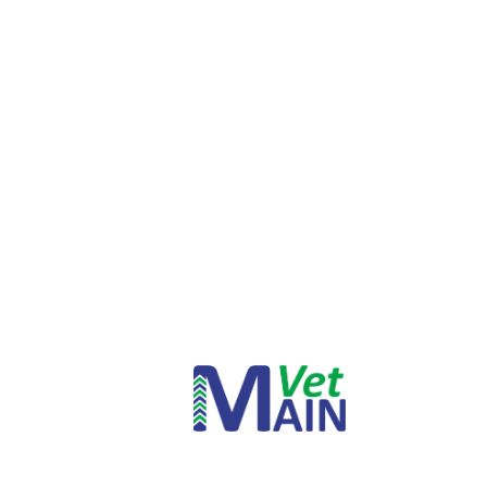
INICIAR SESSÃO
Nome de utilizador ou email
*
Senha
*
INICIAR SESSÃO
PERDEU A SUA SENHA?