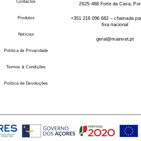
Contactos
2625-488 Forte da Casa, Por
Produtos
+351 216 096 682 – chamada par
Morada de facturação
fixa nacional
Notícias
geral@mainvet.pt
Cidade
Política de Privacidade
Termos & Condições
Código postal
Política de Devoluções
Endereço de email
*
Senha
*