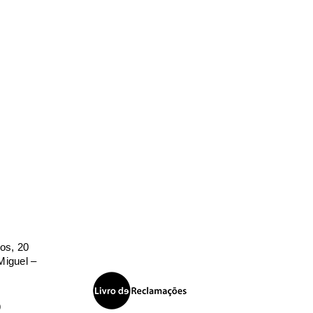
Apelido
*
os, 20
iguel –
9