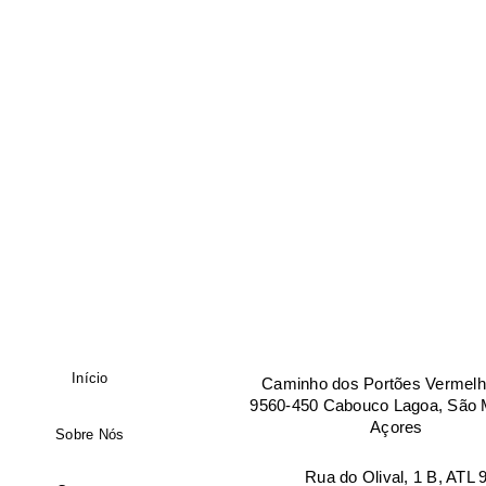
REGISTAR NOVA CONTA
Nome
*
NIF
Telefone
Empresa
Início
Caminho dos Portões Vermelh
Manter sessão
9560-450 Cabouco Lagoa, São M
Açores
Sobre Nós
País
*
Rua do Olival, 1 B, ATL 