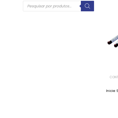
INICIAR SESSÃO
Nome de utilizador ou email
*
Senha
*
CON
Inicie
INICIAR SESSÃO
PERDEU A SUA SENHA?