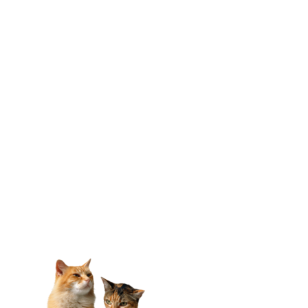
Apelido
*