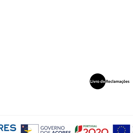
Morada de facturação
Cidade
Rua do Olival, 1 B, ATL 9 2625-488
Forte da Casa Portugal
+351 216 096 682 – chamada para a
Código postal
rede fixa nacional
geral@mainvet.pt
Endereço de email
*
Senha
*