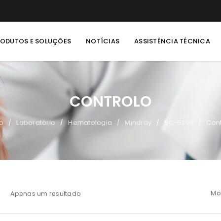
RODUTOS E SOLUÇÕES
NOTÍCIAS
ASSISTÊNCIA TÉCNICA
CONTROLO
io
Laboratório
Hematologia
Mindray
BC-5300
Cont
/
/
/
/
/
Mo
Apenas um resultado