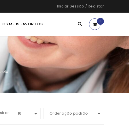
Iniciar Sessão
/
Registar
0
OS MEUS FAVORITOS
rolo
strar
16
Ordenação padrão