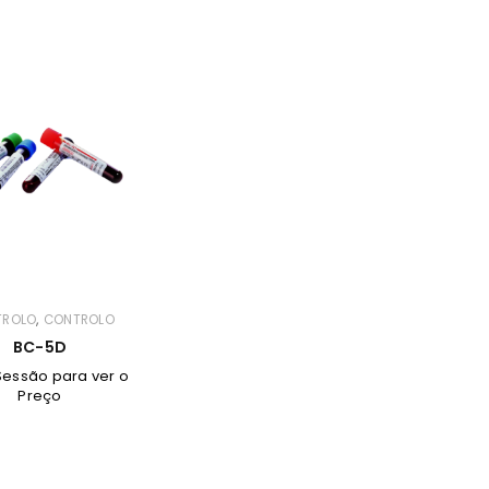
REGISTAR NOVA CONTA
Nome
*
NIF
Telefone
,
TROLO
CONTROLO
BC-5D
Empresa
 Sessão para ver o
Preço
Manter sessão
País
*