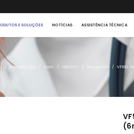
RODUTOS E SOLUÇÕES
NOTÍCIAS
ASSISTÊNCIA TÉCNICA
o
Hematologia
Edan
H90XVET
Reagentes
VF91D Ve
/
/
/
/
/
VF
(6