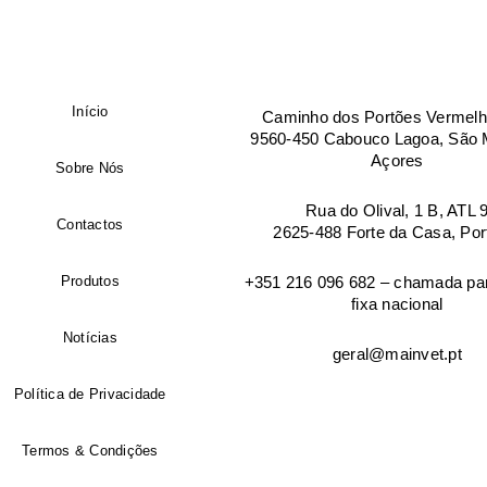
Manter sessão
País
*
Início
Caminho dos Portões Vermelh
9560-450 Cabouco Lagoa, São M
Açores
Sobre Nós
Morada de facturação
Rua do Olival, 1 B, ATL 
Contactos
2625-488 Forte da Casa, Por
Cidade
Produtos
+351 216 096 682 – chamada par
fixa nacional
Notícias
Código postal
geral@mainvet.pt
Política de Privacidade
Endereço de email
*
Termos & Condições