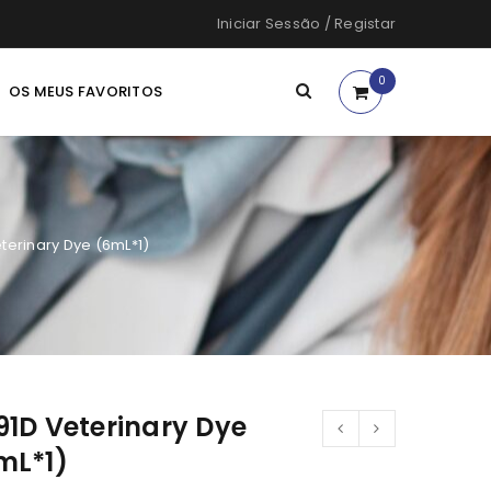
Iniciar Sessão
/
Registar
0
OS MEUS FAVORITOS
terinary Dye (6mL*1)
91D Veterinary Dye
mL*1)