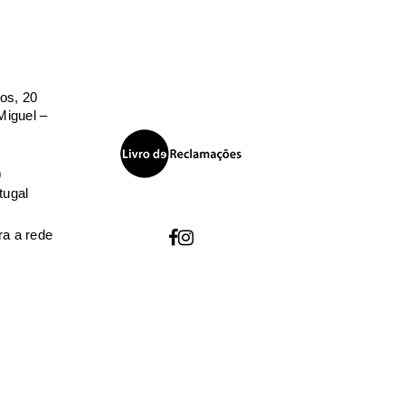
os, 20
iguel –
9
tugal
a a rede