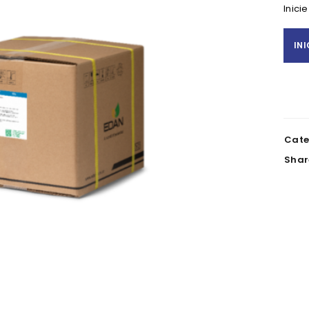
Inici
IN
REGISTAR NOVA CONTA
Nome
*
Cate
Shar
NIF
Telefone
Empresa