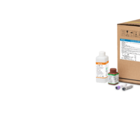
INICIAR SESSÃO
Nome de utilizador ou email
*
Senha
*