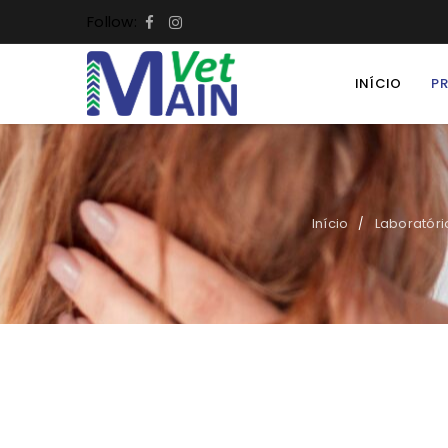
Follow:
INÍCIO
P
Início
Laboratóri
/